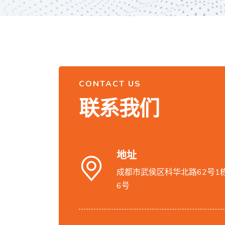
CONTACT US
联系我们
地址
成都市武侯区科华北路62号1栋
6号