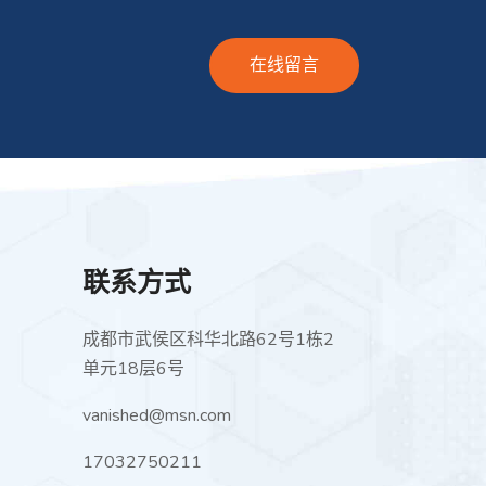
在线留言
联系方式
成都市武侯区科华北路62号1栋2
单元18层6号
vanished@msn.com
17032750211