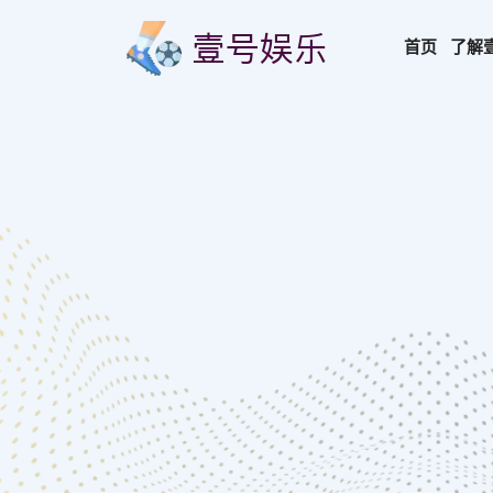
首页
了解