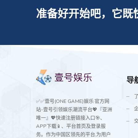
准备好开始吧，它既
导
✅✅壹号(ONE GAME)娱乐·官方网
站-壹号引领娱乐潮流平台💖『亚洲
唯一』💖快速注册链接入口🎯、
APP下载📱、平台首页及登录服
务。作为中国区领先的平台,为用户