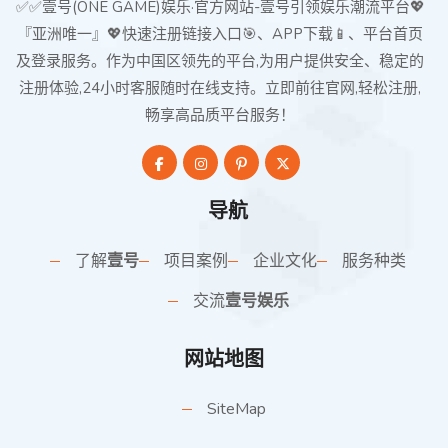
✅✅壹号(ONE GAME)娱乐·官方网站-壹号引领娱乐潮流平台💖
『亚洲唯一』💖快速注册链接入口🎯、APP下载📱、平台首页
及登录服务。作为中国区领先的平台,为用户提供安全、稳定的
注册体验,24小时客服随时在线支持。立即前往官网,轻松注册,
畅享高品质平台服务！
导航
了解
壹号
项目案例
企业文化
服务种类
交流
壹号娱乐
网站地图
SiteMap