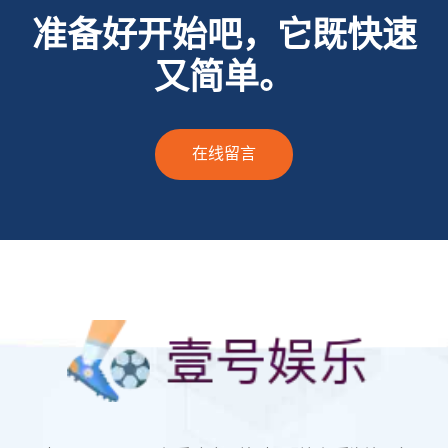
准备好开始吧，它既快速
又简单。
在线留言