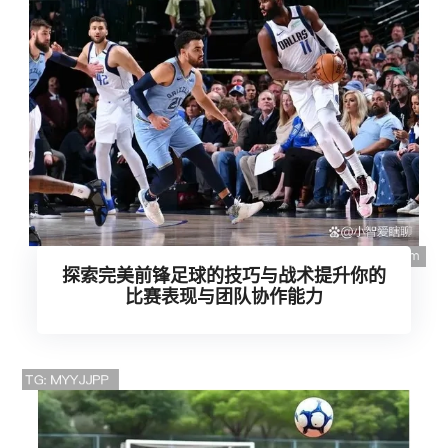
探索完美前锋足球的技巧与战术提升你的
比赛表现与团队协作能力